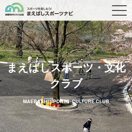
まえばしスポーツナビ
まえばしスポーツ・文化
クラブ
MAEBASHI SPORTS･CULTURE CLUB